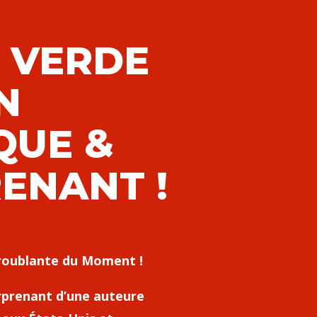
 VERDE
N
QUE &
ENANT !
roublante du Moment !
rprenant d’une auteure