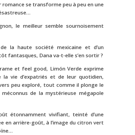
ur romance se transforme peu à peu en une
désastreuse…
non, le meilleur semble sournoisement
de la haute société mexicaine et d’un
t fantasques, Dana va-t-elle s’en sortir ?
rame et feel good, Limón Verde exprime
la vie d’expatriés et de leur quotidien,
vers peu exploré, tout comme il plonge le
s méconnus de la mystérieuse mégapole
goût étonnamment vivifiant, teinté d’une
en arrière-goût, à l’image du citron vert
oïne…