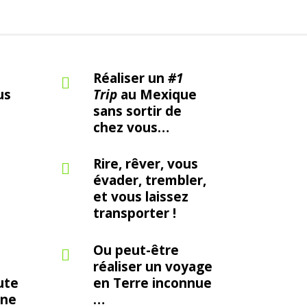
Réaliser un
#1

us
Trip
au Mexique
sans sortir de
chez vous…
Rire, rêver, vous

évader, trembler,
et vous laissez
transporter !
Ou peut-être

réaliser un voyage
ute
en Terre inconnue
ine
…