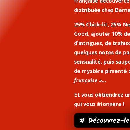
française découverte
distribuée chez Barne
25% Chick-lit, 25% N
Good, ajouter 10% de 
d’intrigues, de trahi
quelques notes de pa
sensualité, puis saup
de mystère pimenté 
française »…
Et vous obtiendrez 
qui vous étonnera !
# Découvrez-le