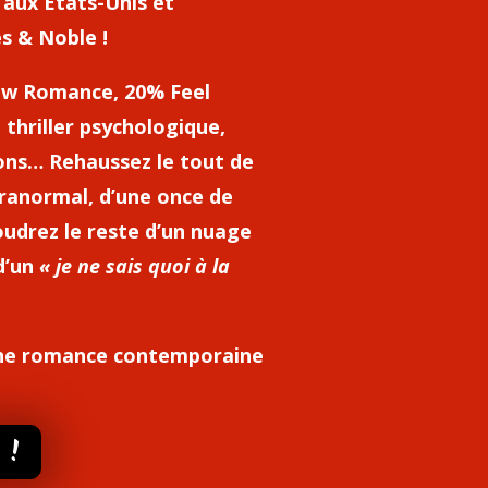
 aux États-Unis et
s & Noble !
ew Romance, 20% Feel
thriller psychologique,
sons… Rehaussez le tout de
ranormal, d’une once de
oudrez le reste d’un nuage
d’un
« je ne sais quoi à la
une romance contemporaine
 !