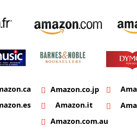
mazon.ca
Ama
Amazon.co.jp


mazon.es
Amazon.it
Ama


Amazon.com.au
