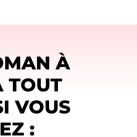
OMAN À
À TOUT
SI VOUS
EZ :