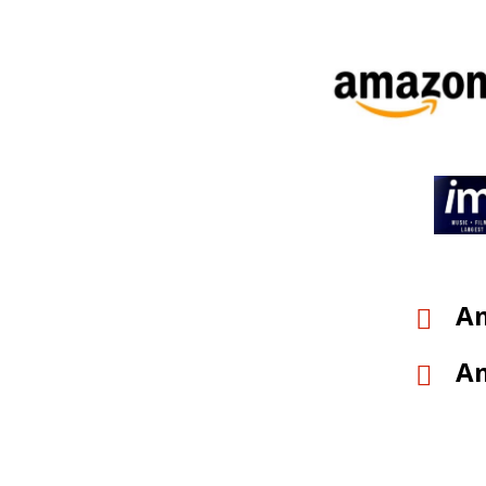
A

A
